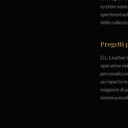
system sono a
sperimentazio
delle collezi
Progetti 
D.L. Leather
operative nel
personalizzati
un reparto i
esigenze di p
sistema mod