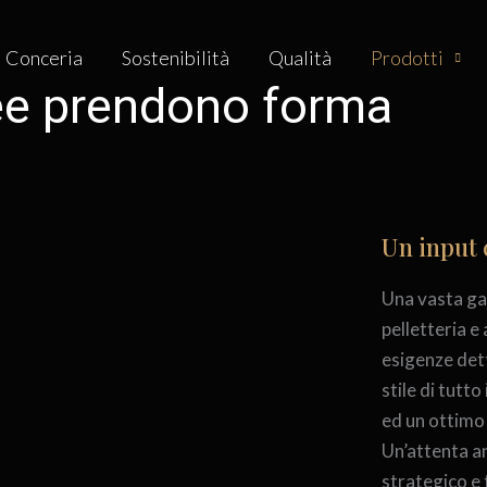
Conceria
Sostenibilità
Qualità
Prodotti
ee prendono forma
Un input 
Una vasta ga
pelletteria e
esigenze dett
stile di tutt
ed un ottimo
Un’attenta an
strategico e 