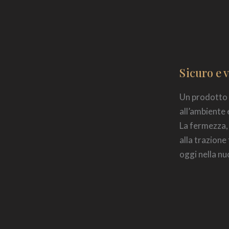
Sicuro e v
Un prodotto l
all’ambiente 
La fermezza, 
alla trazione
oggi nella nu