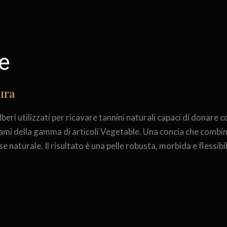
e
ura
alberi utilizzati per ricavare tannini naturali capaci di dona
lami della gamma di articoli Vegetable. Una concia che combi
se naturale. Il risultato è una pelle robusta, morbida e flessibi