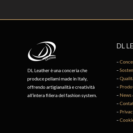
DL L
–
Conce
–
Sosten
DL Leather è una conceria che
–
Qualit
produce pellami made in Italy,
–
Prodot
offrendo artigianalità e creatività
–
News 
all’intera filiera del fashion system.
–
Contat
–
Privac
–
Cookie