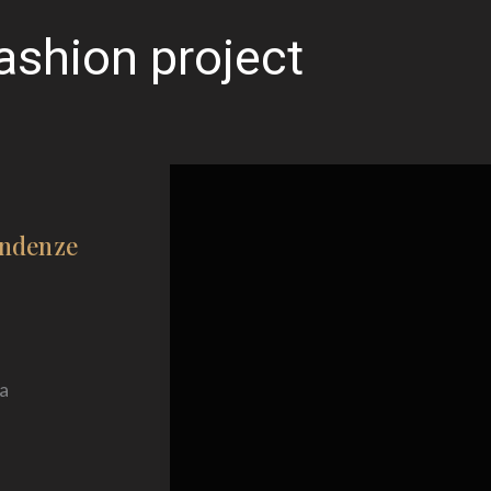
ashion project
endenze
e
 a