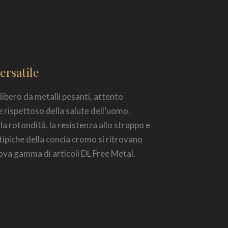
ersatile
ibero da metalli pesanti, attento
e rispettoso della salute dell’uomo.
la rotondità, la resistenza allo strappo e
 tipiche della concia cromo si ritrovano
ova gamma di articoli DL Free Metal.